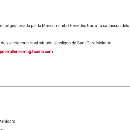
a mòbil gestionada per la Mancomunitat Penedès Garraf a cadascun dels n
 la deixalleria municipal situada al polígon de Sant Pere Molanta.
pdeixalleriesmpg.fccma.com
ntenidors