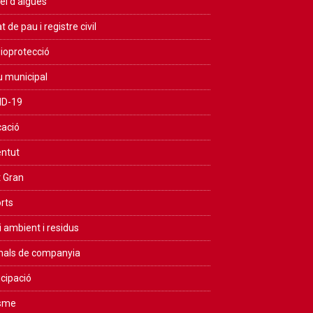
ei d'aigües
t de pau i registre civil
ioprotecció
u municipal
ID-19
ació
ntut
 Gran
rts
 ambient i residus
als de companyia
icipació
isme