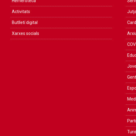
Hemeroteca
Serv
Activitats
Jutja
Butlletí digital
Card
Xarxes socials
Arxi
COV
Educ
Jove
Gent
Espo
Medi
Anim
Part
Tur