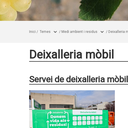
Inici
/
Temes
/
Medi ambient i residus
/
Deixalleria 
Deixalleria mòbil
Servei de deixalleria mòbil