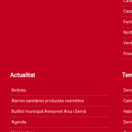
Catà
Carp
Fact
Noti
Veri
Fine
Actualitat
Te
Notícies
Serv
Alertes sanitàries productes cosmètics
Camp
Butlletí municipal Avinyonet Avui i Demà
Habi
Agenda
Serv