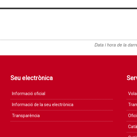
Data i hora de la darr
Seu electrònica
Serv
Informació oficial
Vola
Informació de la seu electrònica
Tram
Transparència
Ofic
Catà