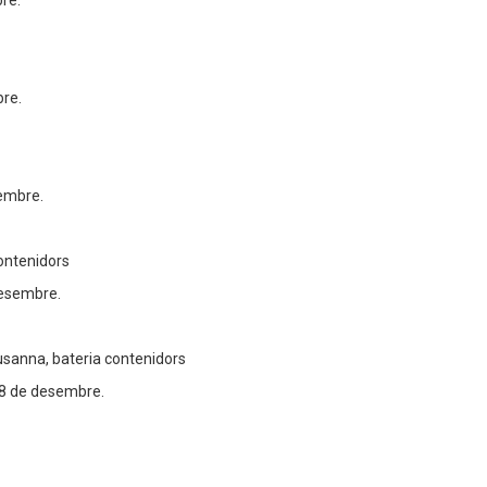
bre.
bre.
vembre.
contenidors
desembre.
sanna, bateria contenidors
, 28 de desembre.