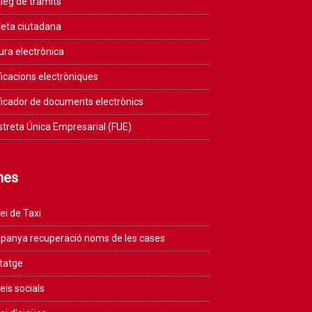
leg de tràmits
eta ciutadana
ura electrònica
ficacions electròniques
ficador de documents electrònics
streta Única Empresarial (FUE)
mes
ei de Taxi
anya recuperació noms de les cases
tatge
eis socials