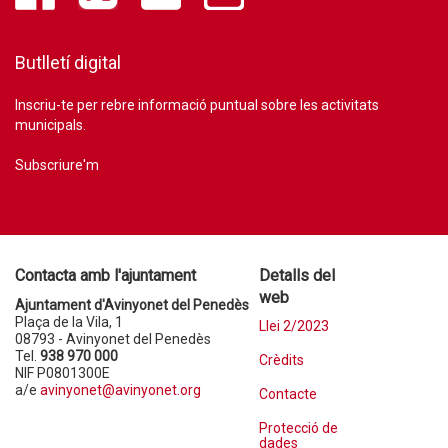
Butlletí digital
Inscriu-te per rebre informació puntual sobre les activitats
municipals.
Subscriure'm
Contacta amb l'ajuntament
Detalls del
web
Ajuntament d'Avinyonet del Penedès
Plaça de la Vila, 1
Llei 2/2023
08793 - Avinyonet del Penedès
Tel.
938 970 000
Crèdits
NIF P0801300E
a/e
avinyonet@avinyonet.org
Contacte
Protecció de
dades