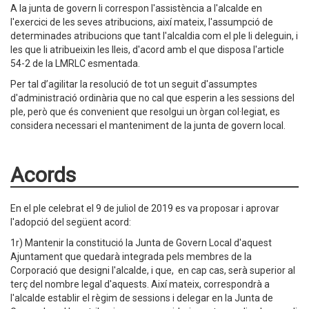
A la junta de govern li correspon l'assistència a l'alcalde en
l'exercici de les seves atribucions, així mateix, l'assumpció de
determinades atribucions que tant l'alcaldia com el ple li deleguin, i
les que li atribueixin les lleis, d'acord amb el que disposa l'article
54-2 de la LMRLC esmentada.
Per tal d’agilitar la resolució de tot un seguit d'assumptes
d'administració ordinària que no cal que esperin a les sessions del
ple, però que és convenient que resolgui un òrgan col·legiat, es
considera necessari el manteniment de la junta de govern local.
Acords
En el ple celebrat el 9 de juliol de 2019 es va proposar i aprovar
l'adopció del següent acord:
1r) Mantenir la constitució la Junta de Govern Local d'aquest
Ajuntament que quedarà integrada pels membres de la
Corporació que designi l'alcalde, i que, en cap cas, serà superior al
terç del nombre legal d'aquests. Així mateix, correspondrà a
l'alcalde establir el règim de sessions i delegar en la Junta de