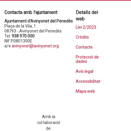
Contacta amb l'ajuntament
Detalls del
web
Ajuntament d'Avinyonet del Penedès
Plaça de la Vila, 1
Llei 2/2023
08793 - Avinyonet del Penedès
Tel.
938 970 000
Crèdits
NIF P0801300E
a/e
avinyonet@avinyonet.org
Contacte
Protecció de
dades
Avís legal
Accessibilitat
Mapa web
Amb la
col·laboració
de: