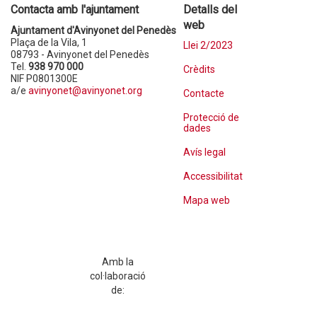
Contacta amb l'ajuntament
Detalls del
web
Ajuntament d'Avinyonet del Penedès
Plaça de la Vila, 1
Llei 2/2023
08793 - Avinyonet del Penedès
Tel.
938 970 000
Crèdits
NIF P0801300E
a/e
avinyonet@avinyonet.org
Contacte
Protecció de
dades
Avís legal
Accessibilitat
Mapa web
Amb la
col·laboració
de: