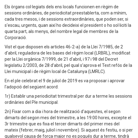
Els òrgans col·legiats dels ens locals funcionen en règim de
sessions ordinàries, de periodicitat preestablerta, com a mínim,
cada tres mesos, i de sessions extraordinàries, que poden ser, si
s'escau, urgents, quan així ho decideixi el president o ho sol·liciti la
quarta part, als menys, del nombre legal de membres de la
Corporació.
Vist el que disposen els articles 46-2-a) de la Llei 7/1985, de 2
d'abril, reguladora de les bases del règim local (LRBRL), modificat
per la Llei orgànica 7/1999, de 21 d'abril, i 97 i 98 del Decret
legislatiu 2/2003, de 28 d’abril, pel qual s’aprova el Text refós de la
Llei municipal i de règim local de Catalunya (LMRLC).
En el ple celebrat el 9 de juliol de 2019 es va proposar i aprovar
l'adopció del següent acord:
1r) Establir una periodicitat trimestral per dur a terme les sessions
ordinàries del Ple municipal.
2n) Fixar com a dia i hora de realització d'aquestes, el segon
dimarts del segon mes del trimestre, a les 19:00 hores, excepte el
3r trimestre que es fixa el tercer dimarts del primer mes del
mateix (febrer, maig, juliol i novembre). Si aquest és festiu, o si per
qualsevol causa de força major no es pogués dur a terme, tindrà