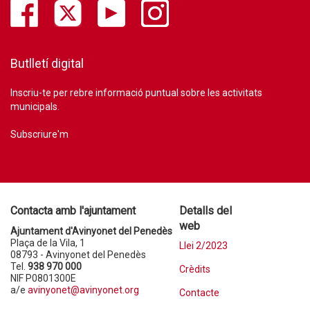
Butlletí digital
Inscriu-te per rebre informació puntual sobre les activitats
municipals.
Subscriure'm
Contacta amb l'ajuntament
Detalls del
web
Ajuntament d'Avinyonet del Penedès
Plaça de la Vila, 1
Llei 2/2023
08793 - Avinyonet del Penedès
Tel.
938 970 000
Crèdits
NIF P0801300E
a/e
avinyonet@avinyonet.org
Contacte