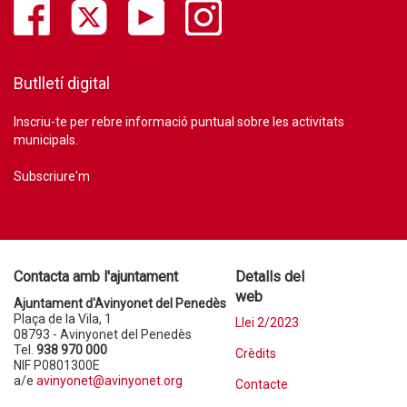
Butlletí digital
Inscriu-te per rebre informació puntual sobre les activitats
municipals.
Subscriure'm
Contacta amb l'ajuntament
Detalls del
web
Ajuntament d'Avinyonet del Penedès
Plaça de la Vila, 1
Llei 2/2023
08793 - Avinyonet del Penedès
Tel.
938 970 000
Crèdits
NIF P0801300E
a/e
avinyonet@avinyonet.org
Contacte