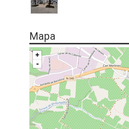
Mapa
+
-