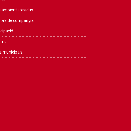
 ambient i residus
als de companyia
icipació
isme
s municipals