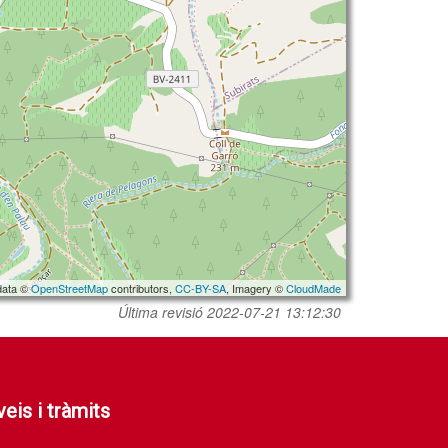
data ©
OpenStreetMap
contributors,
CC-BY-SA
, Imagery ©
CloudMade
Última revisió
2022-07-21 13:12:30
eis i tràmits