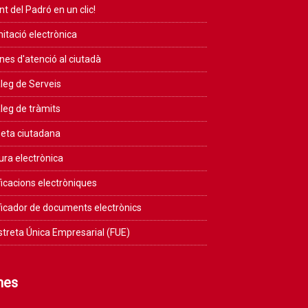
nt del Padró en un clic!
itació electrònica
ines d'atenció al ciutadà
leg de Serveis
leg de tràmits
eta ciutadana
ura electrònica
ficacions electròniques
ficador de documents electrònics
streta Única Empresarial (FUE)
mes