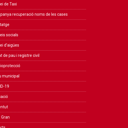
ei de Taxi
anya recuperació noms de les cases
tatge
eis socials
ei d'aigües
t de pau i registre civil
ioprotecció
u municipal
ID-19
ació
ntut
 Gran
rts