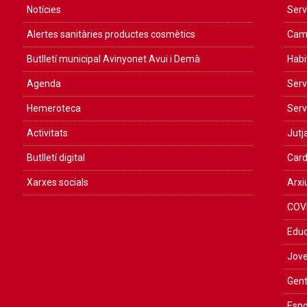
Notícies
Serv
Alertes sanitàries productes cosmètics
Camp
Butlletí municipal Avinyonet Avui i Demà
Habi
Agenda
Serv
Hemeroteca
Serv
Activitats
Jutja
Butlletí digital
Card
Xarxes socials
Arxi
COV
Educ
Jove
Gent
Espo