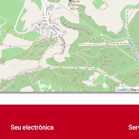
Leaflet
| Map 
Seu electrònica
Serv