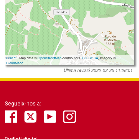
Leaflet
| Map data ©
OpenStreetMap
contributors,
CC-BY-SA
, Imagery ©
CloudMade
Última revisió
2022-02-25 11:26:01
Segueix-nos a: