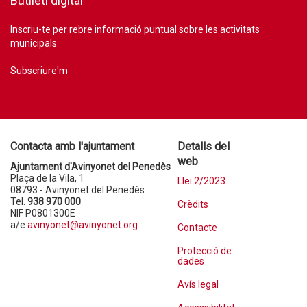
Butlletí digital
Inscriu-te per rebre informació puntual sobre les activitats
municipals.
Subscriure'm
Contacta amb l'ajuntament
Detalls del
web
Ajuntament d'Avinyonet del Penedès
Plaça de la Vila, 1
Llei 2/2023
08793 - Avinyonet del Penedès
Tel.
938 970 000
Crèdits
NIF P0801300E
a/e
avinyonet@avinyonet.org
Contacte
Protecció de
dades
Avís legal