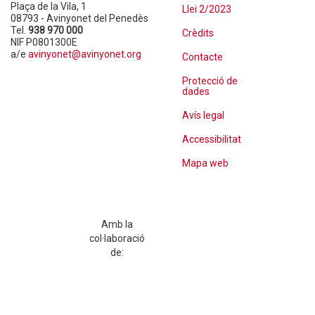
Plaça de la Vila, 1
Llei 2/2023
08793 - Avinyonet del Penedès
Tel.
938 970 000
Crèdits
NIF P0801300E
a/e
avinyonet@avinyonet.org
Contacte
Protecció de
dades
Avís legal
Accessibilitat
Mapa web
Amb la
col·laboració
de: