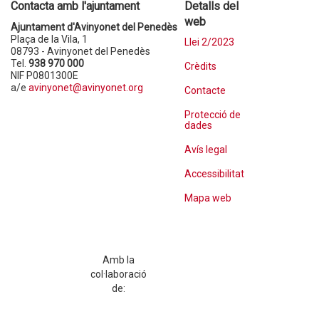
Contacta amb l'ajuntament
Detalls del
web
Ajuntament d'Avinyonet del Penedès
Plaça de la Vila, 1
Llei 2/2023
08793 - Avinyonet del Penedès
Tel.
938 970 000
Crèdits
NIF P0801300E
a/e
avinyonet@avinyonet.org
Contacte
Protecció de
dades
Avís legal
Accessibilitat
Mapa web
Amb la
col·laboració
de: