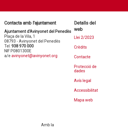
Contacta amb l'ajuntament
Detalls del
web
Ajuntament d'Avinyonet del Penedès
Plaça de la Vila, 1
Llei 2/2023
08793 - Avinyonet del Penedès
Tel.
938 970 000
Crèdits
NIF P0801300E
a/e
avinyonet@avinyonet.org
Contacte
Protecció de
dades
Avís legal
Accessibilitat
Mapa web
Amb la