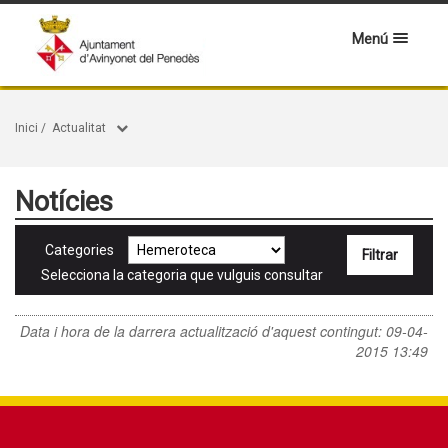
Menú
Inici
/
Actualitat
Notícies
Categories
Selecciona la categoria que vulguis consultar
Data i hora de la darrera actualització d'aquest contingut:
09-04-
2015 13:49