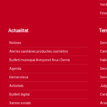
Veri
Fine
Actualitat
Te
Notícies
Serv
Alertes sanitàries productes cosmètics
Camp
Butlletí municipal Avinyonet Avui i Demà
Habi
Agenda
Serv
Hemeroteca
Serv
Activitats
Jutja
Butlletí digital
Card
Xarxes socials
Arxi