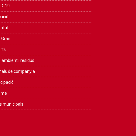
ID-19
ació
ntut
 Gran
rts
 ambient i residus
als de companyia
icipació
isme
s municipals