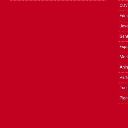
COV
Educ
Jove
Gent
Espo
Medi
Anim
Part
Tur
Plan