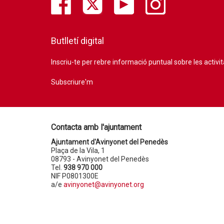
Butlletí digital
Inscriu-te per rebre informació puntual sobre les activi
Subscriure'm
Contacta amb l'ajuntament
Ajuntament d'Avinyonet del Penedès
Plaça de la Vila, 1
08793 - Avinyonet del Penedès
Tel.
938 970 000
NIF P0801300E
a/e
avinyonet@avinyonet.org