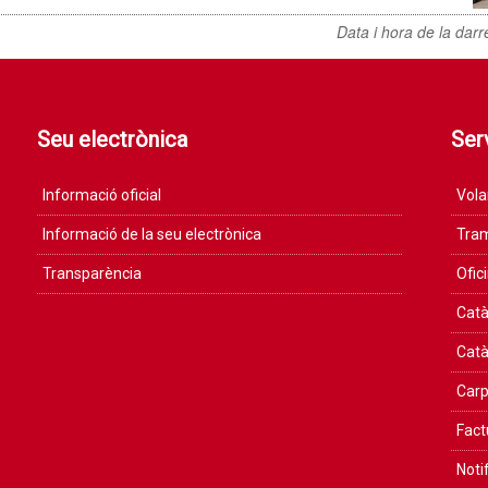
Data i hora de la darr
Seu electrònica
Serv
Informació oficial
Vola
Informació de la seu electrònica
Tram
Transparència
Ofic
Catà
Catà
Carp
Fact
Noti