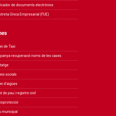
ficador de documents electrònics
streta Única Empresarial (FUE)
mes
ei de Taxi
anya recuperació noms de les cases
tatge
eis socials
ei d'aigües
t de pau i registre civil
ioprotecció
u municipal