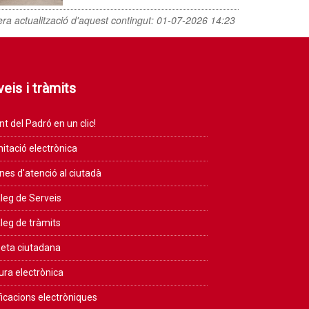
era actualització d'aquest contingut:
01-07-2026 14:23
eis i tràmits
nt del Padró en un clic!
itació electrònica
ines d'atenció al ciutadà
leg de Serveis
leg de tràmits
eta ciutadana
ura electrònica
ficacions electròniques