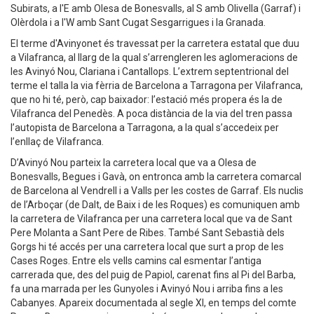
Subirats, a l'E amb Olesa de Bonesvalls, al S amb Olivella (Garraf) i
Olèrdola i a l'W amb Sant Cugat Sesgarrigues i la Granada.
El terme d'Avinyonet és travessat per la carretera estatal que duu
a Vilafranca, al llarg de la qual s’arrengleren les aglomeracions de
les Avinyó Nou, Clariana i Cantallops. L’extrem septentrional del
terme el talla la via fèrria de Barcelona a Tarragona per Vilafranca,
que no hi té, però, cap baixador: l’estació més propera és la de
Vilafranca del Penedès. A poca distància de la via del tren passa
l’autopista de Barcelona a Tarragona, a la qual s’accedeix per
l’enllaç de Vilafranca.
D’Avinyó Nou parteix la carretera local que va a Olesa de
Bonesvalls, Begues i Gavà, on entronca amb la carretera comarcal
de Barcelona al Vendrell i a Valls per les costes de Garraf. Els nuclis
de l’Arboçar (de Dalt, de Baix i de les Roques) es comuniquen amb
la carretera de Vilafranca per una carretera local que va de Sant
Pere Molanta a Sant Pere de Ribes. També Sant Sebastià dels
Gorgs hi té accés per una carretera local que surt a prop de les
Cases Roges. Entre els vells camins cal esmentar l’antiga
carrerada que, des del puig de Papiol, carenat fins al Pi del Barba,
fa una marrada per les Gunyoles i Avinyó Nou i arriba fins a les
Cabanyes. Apareix documentada al segle XI, en temps del comte