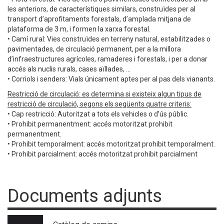
les anteriors, de característiques similars, construïdes per al
transport d’aprofitaments forestals, d’amplada mitjana de
plataforma de 3 m, i formen la xarxa forestal.
• Camí rural: Vies construïdes en terreny natural, estabilitzades o
pavimentades, de circulació permanent, per a la millora
d’infraestructures agrícoles, ramaderes i forestals, i per a donar
accés als nuclis rurals, cases aïllades, ...
• Corriols i senders: Vials únicament aptes per al pas dels vianants.
Restricció de circulació: es determina si existeix algun tipus de
restricció de circulació, segons els següents quatre criteris:
• Cap restricció: Autoritzat a tots els vehicles o d’ús públic.
• Prohibit permanentment: accés motoritzat prohibit
permanentment.
• Prohibit temporalment: accés motoritzat prohibit temporalment.
• Prohibit parcialment: accés motoritzat prohibit parcialment
Documents adjunts