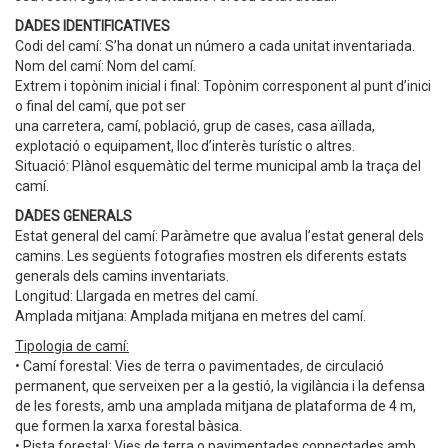
DADES IDENTIFICATIVES
Codi del camí: S’ha donat un número a cada unitat inventariada.
Nom del camí: Nom del camí.
Extrem i topònim inicial i final: Topònim corresponent al punt d’inici
o final del camí, que pot ser
una carretera, camí, població, grup de cases, casa aïllada,
explotació o equipament, lloc d’interès turístic o altres.
Situació: Plànol esquemàtic del terme municipal amb la traça del
camí.
DADES GENERALS
Estat general del camí: Paràmetre que avalua l’estat general dels
camins. Les següents fotografies mostren els diferents estats
generals dels camins inventariats.
Longitud: Llargada en metres del camí.
Amplada mitjana: Amplada mitjana en metres del camí.
Tipologia de camí:
• Camí forestal: Vies de terra o pavimentades, de circulació
permanent, que serveixen per a la gestió, la vigilància i la defensa
de les forests, amb una amplada mitjana de plataforma de 4 m,
que formen la xarxa forestal bàsica.
• Pista forestal: Vies de terra o pavimentades connectades amb