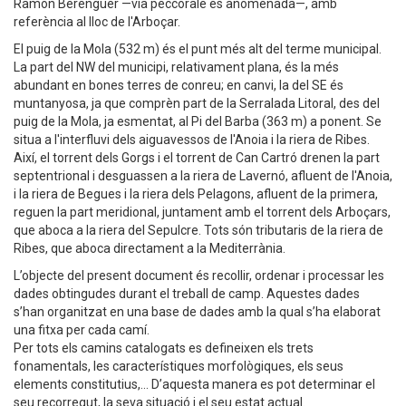
Ramon Berenguer —via peccorale és anomenada—, amb
referència al lloc de l'Arboçar.
El puig de la Mola (532 m) és el punt més alt del terme municipal.
La part del NW del municipi, relativament plana, és la més
abundant en bones terres de conreu; en canvi, la del SE és
muntanyosa, ja que comprèn part de la Serralada Litoral, des del
puig de la Mola, ja esmentat, al Pi del Barba (363 m) a ponent. Se
situa a l'interfluvi dels aiguavessos de l'Anoia i la riera de Ribes.
Així, el torrent dels Gorgs i el torrent de Can Cartró drenen la part
septentrional i desguassen a la riera de Lavernó, afluent de l'Anoia,
i la riera de Begues i la riera dels Pelagons, afluent de la primera,
reguen la part meridional, juntament amb el torrent dels Arboçars,
que aboca a la riera del Sepulcre. Tots són tributaris de la riera de
Ribes, que aboca directament a la Mediterrània.
L’objecte del present document és recollir, ordenar i processar les
dades obtingudes durant el treball de camp. Aquestes dades
s’han organitzat en una base de dades amb la qual s’ha elaborat
una fitxa per cada camí.
Per tots els camins catalogats es defineixen els trets
fonamentals, les característiques morfològiques, els seus
elements constitutius,... D’aquesta manera es pot determinar el
seu recorregut, la seva situació i el seu estat actual.